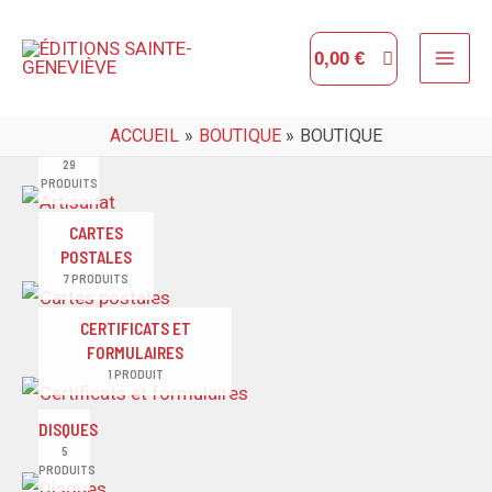
Aller
MAI
au
0,00
€
ME
contenu
ACCUEIL
BOUTIQUE
BOUTIQUE
ARTISANAT
29
PRODUITS
CARTES
POSTALES
7 PRODUITS
CERTIFICATS ET
FORMULAIRES
1 PRODUIT
DISQUES
5
PRODUITS