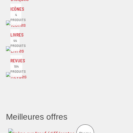
ICÔNES
4
PRODUITS
LIVRES
44
PRODUITS
REVUES
104
PRODUITS
Meilleures offres
L
L