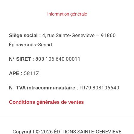
0
.
N
€
Information générale
.
P
4, rue Sainte-Geneviève — 91860
Siège social :
R
Épinay-sous-Sénart
803 106 640 00011
N° SIRET :
O
5811Z
APE :
M
FR79 803106640
N° TVA intracommunautaire :
O
Conditions générales de ventes
T
I
Copyright © 2026 ÉDITIONS SAINTE-GENEVIÈVE