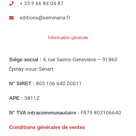
3
0
+ 33 9 66 84 04 87
2
0
,
E
editions@seminaria.fr
0
€
0
.
N
€
Information générale
.
P
4, rue Sainte-Geneviève — 91860
Siège social :
R
Épinay-sous-Sénart
803 106 640 00011
N° SIRET :
O
5811Z
APE :
M
FR79 803106640
N° TVA intracommunautaire :
O
Conditions générales de ventes