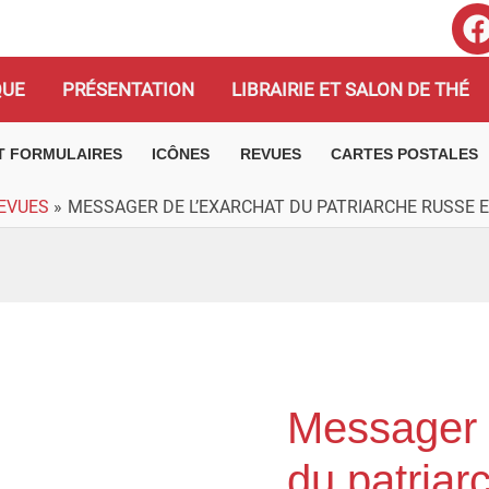
QUE
PRÉSENTATION
LIBRAIRIE ET SALON DE THÉ
ET FORMULAIRES
ICÔNES
REVUES
CARTES POSTALES
EVUES
MESSAGER DE L’EXARCHAT DU PATRIARCHE RUSSE EN
Messager 
quantité
de
du patriar
Messager