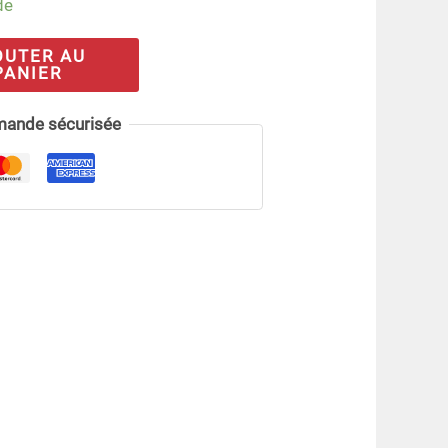
de
OUTER AU
PANIER
ande sécurisée