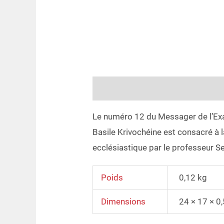
Description
Informations compl
Le numéro 12 du Messager de l’Exar
Basile Krivochéine est consacré à la
ecclésiastique par le professeur Ser
Poids
0,12 kg
Dimensions
24 × 17 × 0