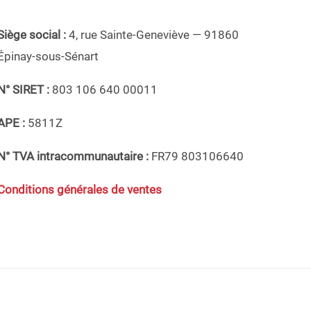
Siège social :
4, rue Sainte-Geneviève — 91860
Épinay-sous-Sénart
N° SIRET :
803 106 640 00011
APE :
5811Z
N° TVA intracommunautaire :
FR79 803106640
Conditions générales de ventes