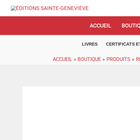
Aller
au
contenu
ACCUEIL
BOUTI
LIVRES
CERTIFICATS 
ACCUEIL
BOUTIQUE
PRODUITS
R