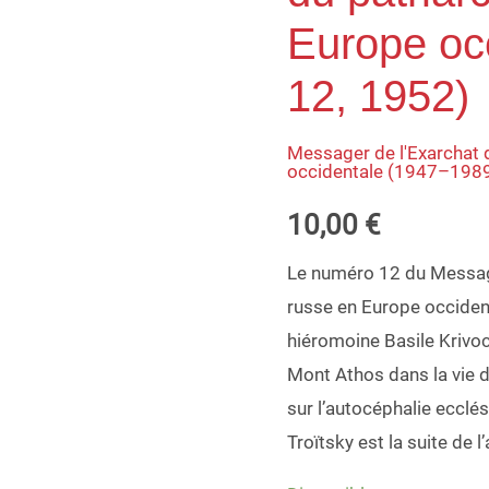
de
Europe occ
l'Exarchat
12, 1952)
du
patriarche
Messager de l'Exarchat 
russe
occidentale (1947–198
en
10,00
€
Europe
occidentale
Le numéro 12 du Message
(nº
russe en Europe occident
12,
hiéromoine Basile Krivoc
1952)
Mont Athos dans la vie de
sur l’autocéphalie ecclé
Troïtsky est la suite de l