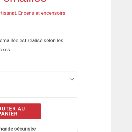
rtisanat
,
Encens et encensoirs
maillée est réalisé selon les
oxes.
OUTER AU
PANIER
ande sécurisée