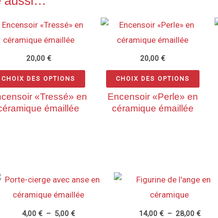
e aussi…
Ce
Ce
produit
produ
a
a
20,00
€
20,00
€
rs
plusieurs
plusi
CHOIX DES OPTIONS
CHOIX DES OPTIONS
ns.
variations.
varia
censoir «Tressé» en
Encensoir «Perle» en
Les
Les
céramique émaillée
céramique émaillée
options
opti
peuvent
peuv
être
être
s
choisies
choi
sur
sur
Plage
Plage
Ce
de
de
la
la
t
produit
prix :
prix :
4,00 €
14,00
page
page
a
à
à
4,00
€
–
5,00
€
14,00
€
–
28,00
€