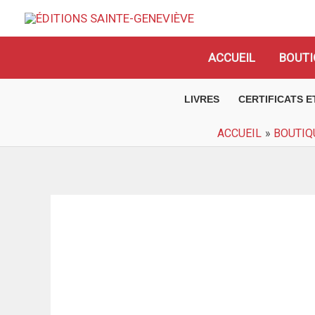
Aller
au
contenu
ACCUEIL
BOUTI
LIVRES
CERTIFICATS 
ACCUEIL
BOUTIQ