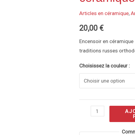
«Cloche»
Articles en céramique
,
A
en
20,00
€
céramique
émaillée
Encensoir en céramique é
traditions russes orthod
Choisissez la couleur :
AJ
Comm