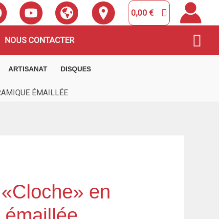
0,00
€
Rec
NOUS CONTACTER
ARTISANAT
DISQUES
RAMIQUE ÉMAILLÉE
 «Cloche» en
 émaillée