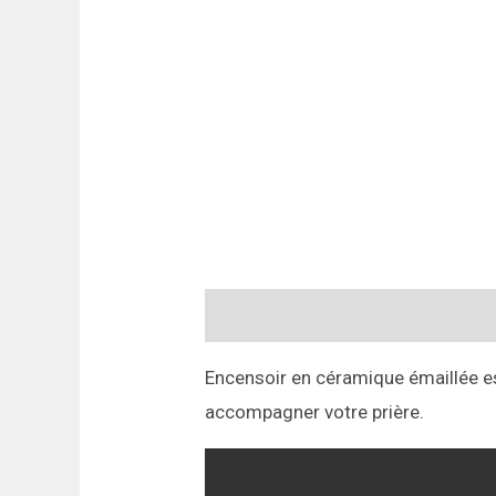
Description
Informations compl
Encensoir en céramique émaillée est
accompagner votre prière.