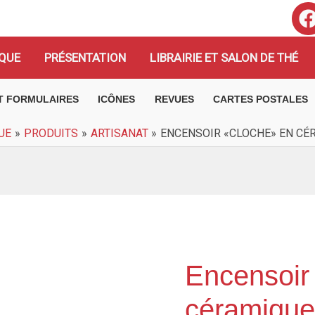
QUE
PRÉSENTATION
LIBRAIRIE ET SALON DE THÉ
ET FORMULAIRES
ICÔNES
REVUES
CARTES POSTALES
UE
PRODUITS
ARTISANAT
ENCENSOIR «CLOCHE» EN CÉ
Encensoir
quantité
de
céramique
Encensoir