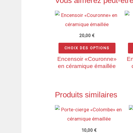
Vous aimerez peut-êtr
Ce
produit
a
20,00
€
plusieu
CHOIX DES OPTIONS
variatio
Encensoir «Couronne»
En
Les
en céramique émaillée
options
peuvent
être
Produits similaires
choisie
sur
Ce
la
produi
page
a
10,00
€