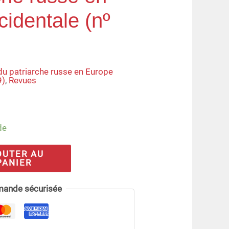
identale (nº
)
du patriarche russe en Europe
9)
,
Revues
de
OUTER AU
PANIER
ande sécurisée