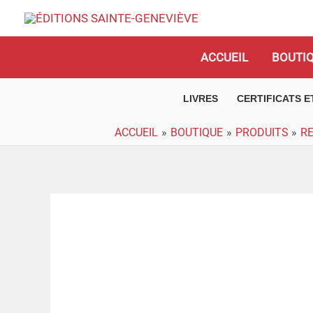
Aller
au
contenu
ACCUEIL
BOUTI
LIVRES
CERTIFICATS 
ACCUEIL
BOUTIQUE
PRODUITS
R