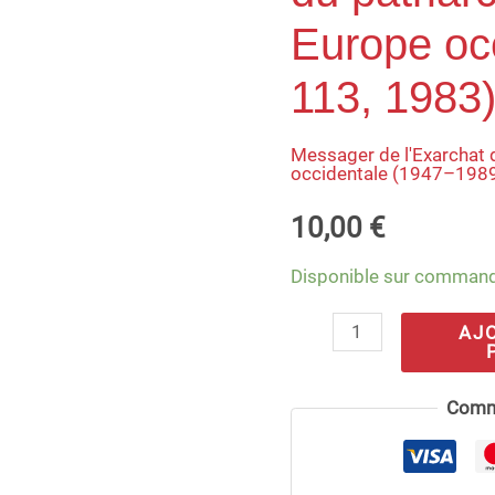
de
Europe occ
l'Exarchat
113, 1983
du
patriarche
Messager de l'Exarchat 
russe
occidentale (1947–198
en
10,00
€
Europe
occidentale
Disponible sur comman
(nº
AJ
113,
1983)
Comm