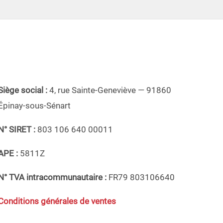
Siège social :
4, rue Sainte-Geneviève — 91860
Épinay-sous-Sénart
N° SIRET :
803 106 640 00011
APE :
5811Z
N° TVA intracommunautaire :
FR79 803106640
Conditions générales de ventes