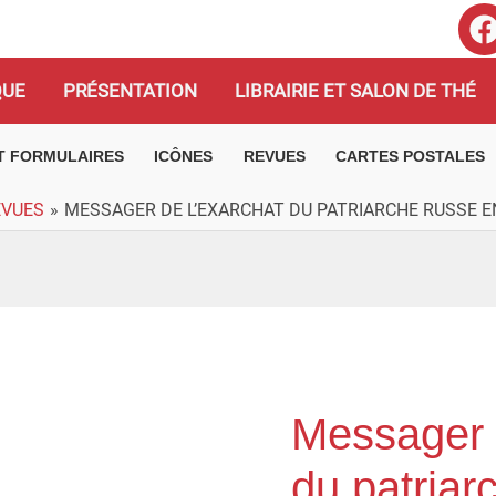
QUE
PRÉSENTATION
LIBRAIRIE ET SALON DE THÉ
ET FORMULAIRES
ICÔNES
REVUES
CARTES POSTALES
EVUES
MESSAGER DE L’EXARCHAT DU PATRIARCHE RUSSE EN
Messager 
quantité
de
du patriar
Messager