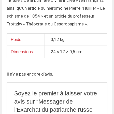
intitulé « De la Lumière Divine incrée » (en français),
ainsi qu’un article du hiéromoine Pierre l’Huillier « Le
schisme de 1054 » et un article du professeur
Troïtzky « Théocratie ou Césaropapisme ».
0,12 kg
Poids
24 × 17 × 0,5 cm
Dimensions
Il n’y a pas encore d’avis.
Soyez le premier à laisser votre
avis sur “Messager de
l’Exarchat du patriarche russe