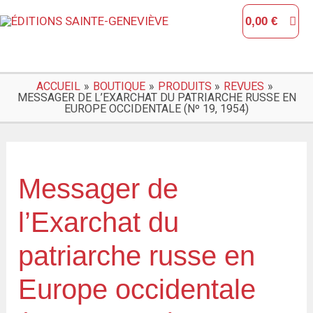
Aller
0,00
€
au
contenu
ACCUEIL
BOUTIQUE
PRODUITS
REVUES
MESSAGER DE L’EXARCHAT DU PATRIARCHE RUSSE EN
EUROPE OCCIDENTALE (Nº 19, 1954)
quantité
de
Messager de
Messager
l’Exarchat du
de
l'Exarchat
patriarche russe en
du
Europe occidentale
patriarche
russe