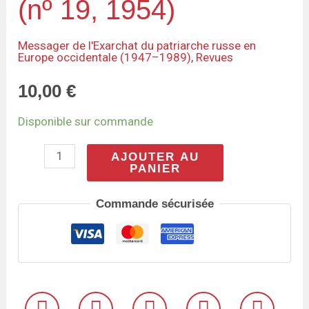
(nº 19, 1954)
en
Europe
Messager de l'Exarchat du patriarche russe en
Europe occidentale (1947–1989)
,
Revues
occidentale
(nº
10,00
€
19,
Disponible sur commande
1954)
AJOUTER AU
PANIER
Commande sécurisée