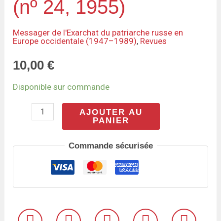
(nº 24, 1955)
en
Europe
Messager de l'Exarchat du patriarche russe en
Europe occidentale (1947–1989)
,
Revues
occidentale
(nº
10,00
€
24,
Disponible sur commande
1955)
AJOUTER AU
PANIER
Commande sécurisée