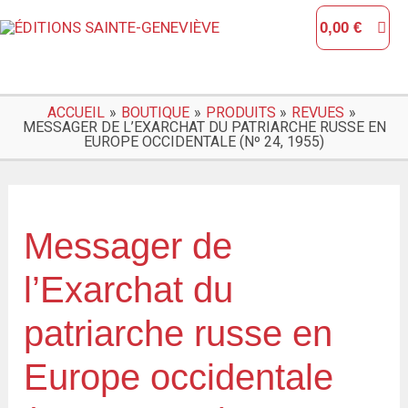
Aller
0,00
€
au
contenu
ACCUEIL
BOUTIQUE
PRODUITS
REVUES
MESSAGER DE L’EXARCHAT DU PATRIARCHE RUSSE EN
EUROPE OCCIDENTALE (Nº 24, 1955)
quantité
de
Messager de
Messager
l’Exarchat du
de
l'Exarchat
patriarche russe en
du
Europe occidentale
patriarche
russe