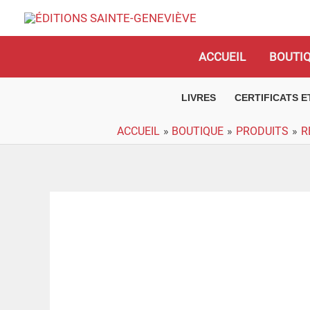
Aller
au
contenu
ACCUEIL
BOUTI
LIVRES
CERTIFICATS 
ACCUEIL
BOUTIQUE
PRODUITS
R