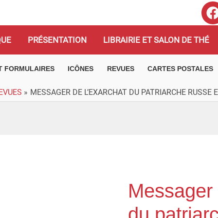
QUE
PRÉSENTATION
LIBRAIRIE ET SALON DE THÉ
ET FORMULAIRES
ICÔNES
REVUES
CARTES POSTALES
EVUES
MESSAGER DE L’EXARCHAT DU PATRIARCHE RUSSE EN
Messager 
quantité
de
du patriar
Messager