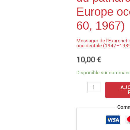
de
Europe occ
l'Exarchat
60, 1967)
du
patriarche
Messager de l'Exarchat 
russe
occidentale (1947–198
en
10,00
€
Europe
occidentale
Disponible sur comman
(nº
AJ
60,
1967)
Comm