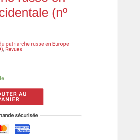
identale (nº
du patriarche russe en Europe
9)
,
Revues
de
OUTER AU
PANIER
ande sécurisée