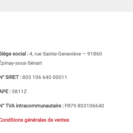
Siège social :
4, rue Sainte-Geneviève — 91860
Épinay-sous-Sénart
N° SIRET :
803 106 640 00011
APE :
5811Z
N° TVA intracommunautaire :
FR79 803106640
Conditions générales de ventes