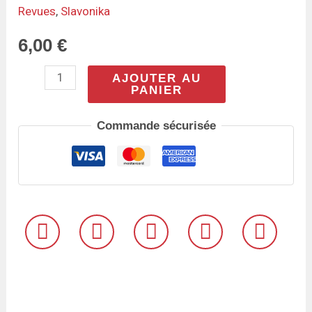
Revues
,
Slavonika
annuelle
du
6,00
€
Séminaire
AJOUTER AU
orthodoxe
PANIER
russe
Commande sécurisée