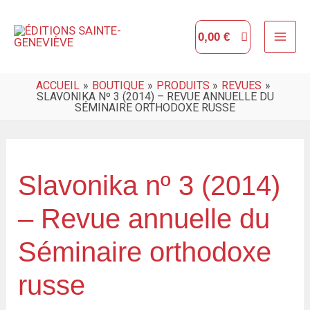
Aller
MAI
au
0,00
€
ME
contenu
ACCUEIL
BOUTIQUE
PRODUITS
REVUES
SLAVONIKA Nº 3 (2014) – REVUE ANNUELLE DU
SÉMINAIRE ORTHODOXE RUSSE
quantité
de
Slavonika nº 3 (2014)
Slavonika
– Revue annuelle du
nº
3
Séminaire orthodoxe
(2014)
russe
-
Revue