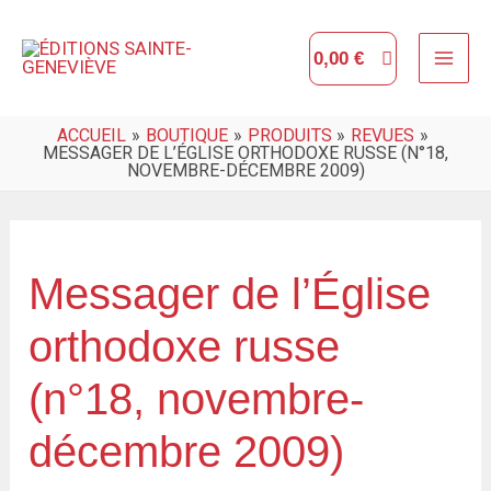
Aller
MAI
au
0,00
€
ME
contenu
ACCUEIL
BOUTIQUE
PRODUITS
REVUES
MESSAGER DE L’ÉGLISE ORTHODOXE RUSSE (N°18,
NOVEMBRE-DÉCEMBRE 2009)
quantité
de
Messager de l’Église
Messager
orthodoxe russe
de
l'Église
(n°18, novembre-
orthodoxe
décembre 2009)
russe
(n°18,