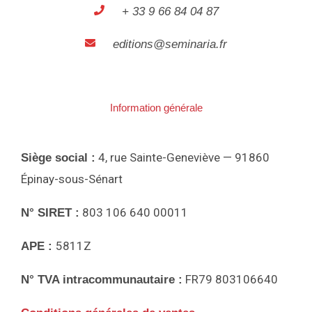
+ 33 9 66 84 04 87
editions@seminaria.fr
Information générale
4, rue Sainte-Geneviève — 91860
Siège social :
Épinay-sous-Sénart
803 106 640 00011
N° SIRET :
5811Z
APE :
FR79 803106640
N° TVA intracommunautaire :